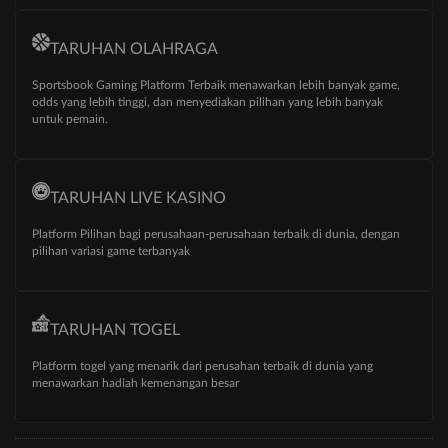
TARUHAN OLAHRAGA
Sportsbook Gaming Platform Terbaik menawarkan lebih banyak game,
odds yang lebih tinggi, dan menyediakan pilihan yang lebih banyak
untuk pemain.
TARUHAN LIVE KASINO
Platform Pilihan bagi perusahaan-perusahaan terbaik di dunia, dengan
pilihan variasi game terbanyak
TARUHAN TOGEL
Platform togel yang menarik dari perusahan terbaik di dunia yang
menawarkan hadiah kemenangan besar