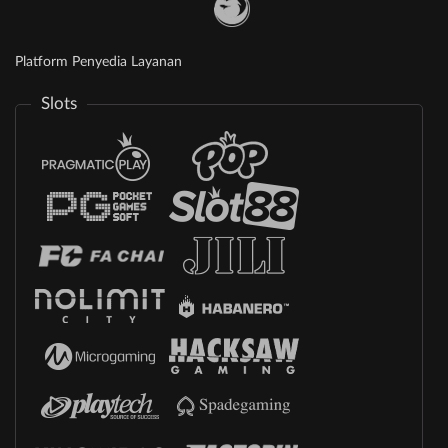
Platform Penyedia Layanan
Slots