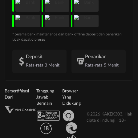
* Selama bank maintenance dan bank offline deposit dan penarikan
tidak dapat diproses
Deposit
Penarikan
Rata-rata 3 Menit
Rata-rata 5 Menit
Bersertifikasi
Tanggung
Browser
Dari
Jawab
Yang
Bermain
Didukung
©2026 KAKEK303. Hak
cipta dilindungi | 18+