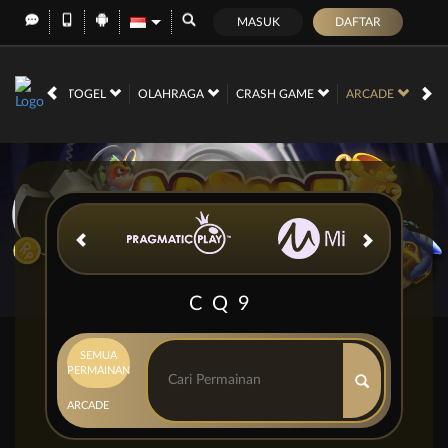
MASUK
DAFTAR
RACE
TOGEL
OLAHRAGA
CRASH GAME
ARCADE
PO
CQ9
SEMUA
PERMAINAN
ARCADE