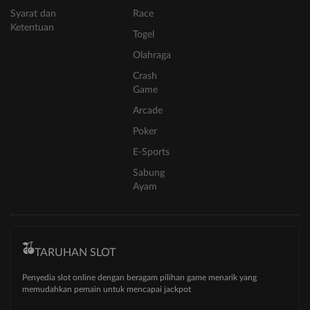
Syarat dan
Race
Ketentuan
Togel
Olahraga
Crash
Game
Arcade
Poker
E-Sports
Sabung
Ayam
TARUHAN SLOT
Penyedia slot online dengan beragam pilihan game menarik yang
memudahkan pemain untuk mencapai jackpot