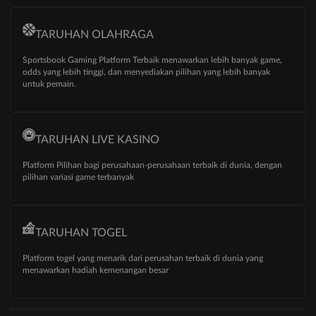
TARUHAN OLAHRAGA
Sportsbook Gaming Platform Terbaik menawarkan lebih banyak game,
odds yang lebih tinggi, dan menyediakan pilihan yang lebih banyak
untuk pemain.
TARUHAN LIVE KASINO
Platform Pilihan bagi perusahaan-perusahaan terbaik di dunia, dengan
pilihan variasi game terbanyak
TARUHAN TOGEL
Platform togel yang menarik dari perusahan terbaik di dunia yang
menawarkan hadiah kemenangan besar