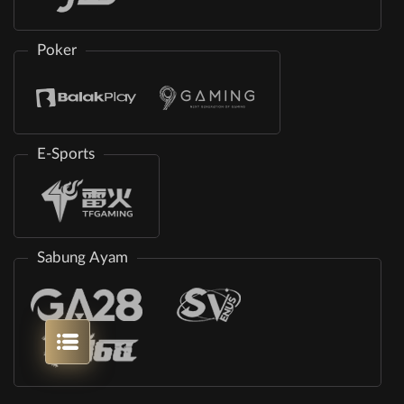
Poker
E-Sports
Sabung Ayam