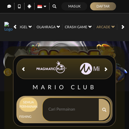
MASUK
DAFTAR
RACE
TOGEL
OLAHRAGA
CRASH GAME
ARCADE
POK
MARIO CLUB
SEMUA
PERMAINAN
FISHING