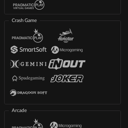
Crash Game
Arcade