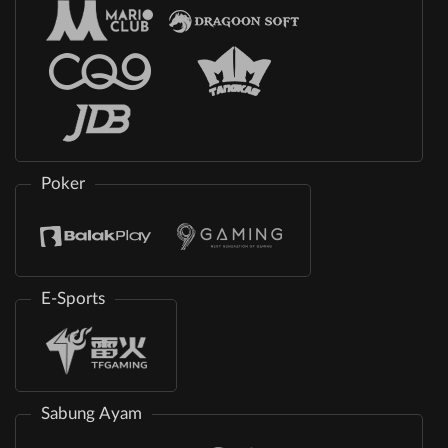
Poker
E-Sports
Sabung Ayam