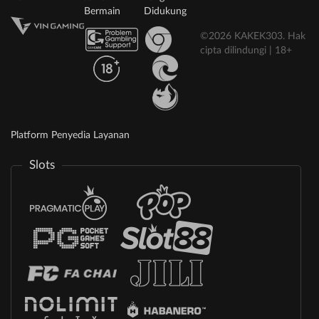
Bermain
Didukung
©2026 KAKEK303. Hak
cipta dilindungi | 18+
Platform Penyedia Layanan
Slots