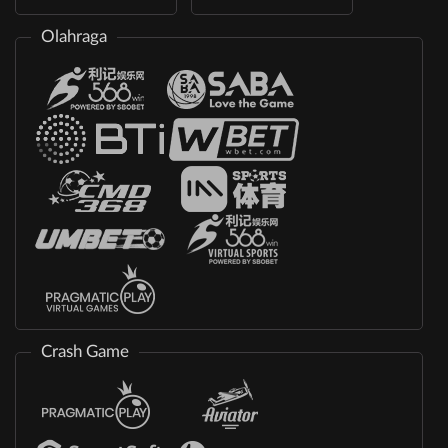
Olahraga
Crash Game