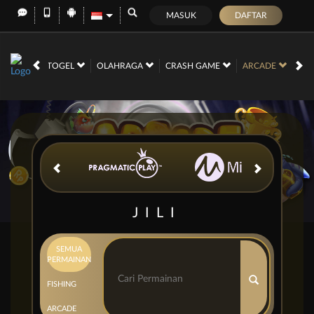
MASUK
DAFTAR
RACE
TOGEL
OLAHRAGA
CRASH GAME
ARCADE
PO
JILI
SEMUA
PERMAINAN
FISHING
ARCADE