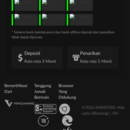
* Selama bank maintenance dan bank offline deposit dan penarikan
tidak dapat diproses
Deposit
Penarikan
Rata-rata 3 Menit
Rata-rata 5 Menit
Bersertifikasi
Tanggung
Browser
Dari
Jawab
Yang
Bermain
Didukung
©2026 KAKEK303. Hak
cipta dilindungi | 18+