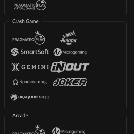
Crash Game
Arcade