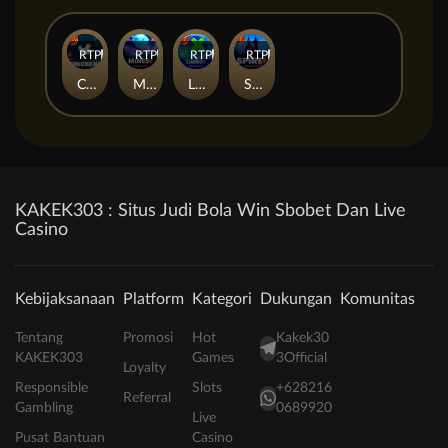
RTP
90%
RTP
93%
RTP
88%
RTP
94%
Chicken+
Mines+
Limbo+
Spire+
KAKEK303 : Situs Judi Bola Win Sbobet Dan Live
Casino
Kebijaksanaan
Platform
Kategori
Dukungan
Komunitas
Tentang
Promosi
Hot
Kakek30
KAKEK303
Games
3Official
Loyalty
Responsible
Slots
+628216
Referral
Gambling
0689920
Live
Pusat Bantuan
Casino