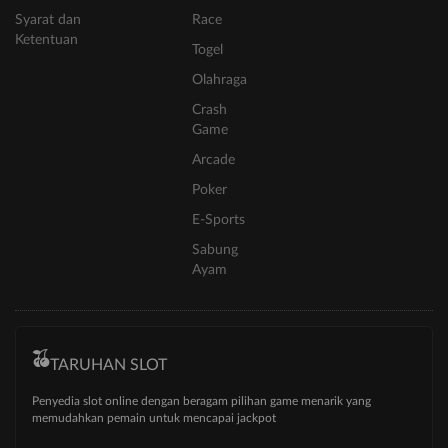
Syarat dan
Race
Ketentuan
Togel
Olahraga
Crash
Game
Arcade
Poker
E-Sports
Sabung
Ayam
TARUHAN SLOT
Penyedia slot online dengan beragam pilihan game menarik yang
memudahkan pemain untuk mencapai jackpot