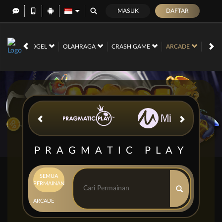
MASUK
DAFTAR
RACE
TOGEL
OLAHRAGA
CRASH GAME
ARCADE
POK
PRAGMATIC PLAY
SEMUA
PERMAINAN
ARCADE