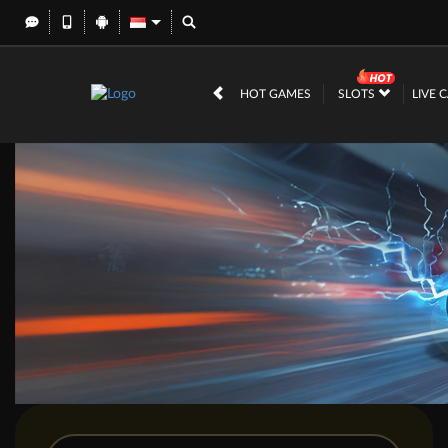
HOT GAMES
SLOTS
LIVE 