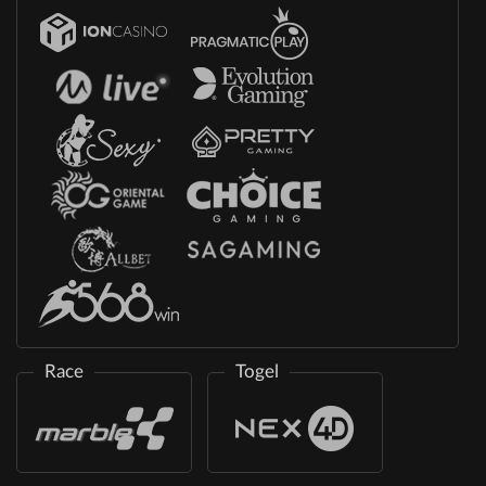
Race
Togel