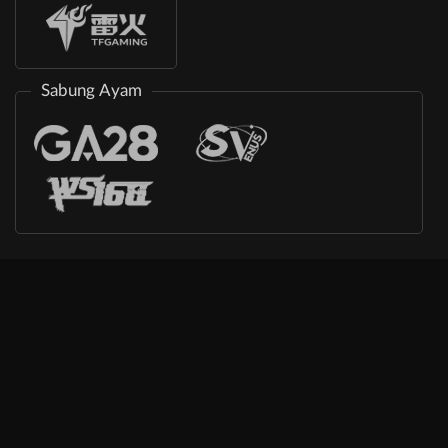
Sabung Ayam