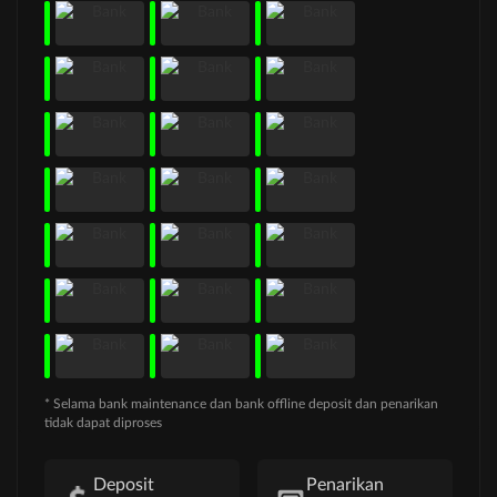
* Selama bank maintenance dan bank offline deposit dan penarikan
tidak dapat diproses
Deposit
Penarikan