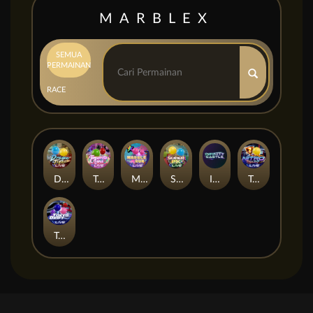
MARBLEX
SEMUA
PERMAINAN
RACE
Dragon Tiger
Tomorrow land
Marble Run
Super PK
Infinity Castle
Tokyo Drift Nitro
Tokyo Drift