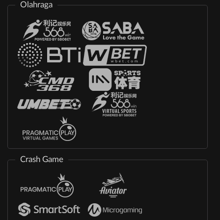
Olahraga
Crash Game