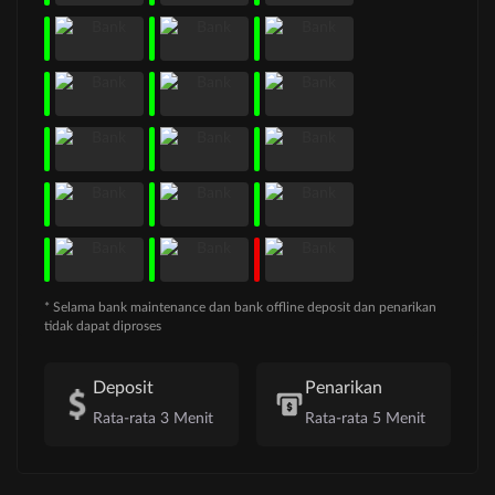
* Selama bank maintenance dan bank offline deposit dan penarikan
tidak dapat diproses
Deposit
Penarikan
Rata-rata 3 Menit
Rata-rata 5 Menit