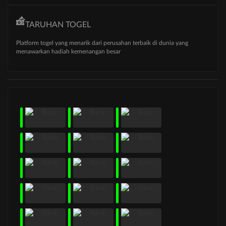
TARUHAN TOGEL
Platform togel yang menarik dari perusahan terbaik di dunia yang
menawarkan hadiah kemenangan besar