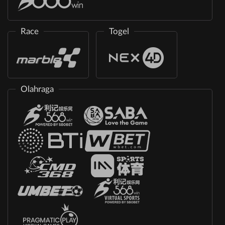
Race
Togel
Olahraga