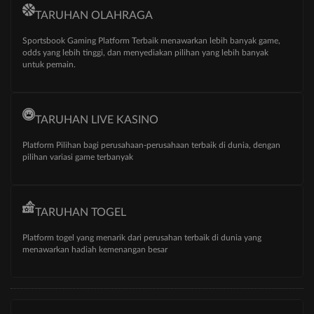
TARUHAN OLAHRAGA
Sportsbook Gaming Platform Terbaik menawarkan lebih banyak game,
odds yang lebih tinggi, dan menyediakan pilihan yang lebih banyak
untuk pemain.
TARUHAN LIVE KASINO
Platform Pilihan bagi perusahaan-perusahaan terbaik di dunia, dengan
pilihan variasi game terbanyak
TARUHAN TOGEL
Platform togel yang menarik dari perusahan terbaik di dunia yang
menawarkan hadiah kemenangan besar