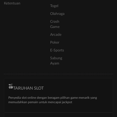
Ketentuan
Togel
Olahraga
Crash
Game
Arcade
Poker
E-Sports
Sabung
Ayam
TARUHAN SLOT
Penyedia slot online dengan beragam pilihan game menarik yang
memudahkan pemain untuk mencapai jackpot