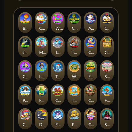
BalloniX
Chicken Road Ice
Wheel
Chicken vs Zombies
AVIA FLY 2
Chicken Road Bonus
Jumper
MegaBlock
Topo Mole
Twist San Quentin
Crash
Chicken Banana
Cryptos
Limbo
Twist X-mas
Wheel Out
Frog Jump
SugarDaddy
Pengu Sport
Frog Road
Chicken Shoot
Tower
Chicken Road Gold
Fish Road
Chicken Road Race
Diver
Fish Boom
Penalty Nations Cup
Chicken Road Vegas
Squid Gamebler