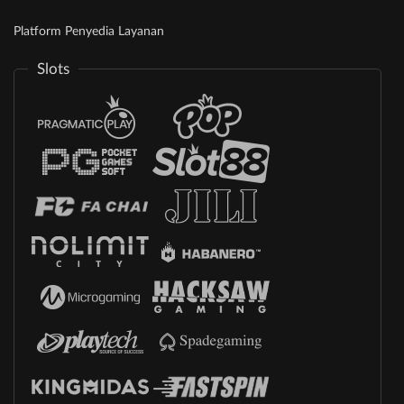
Platform Penyedia Layanan
Slots