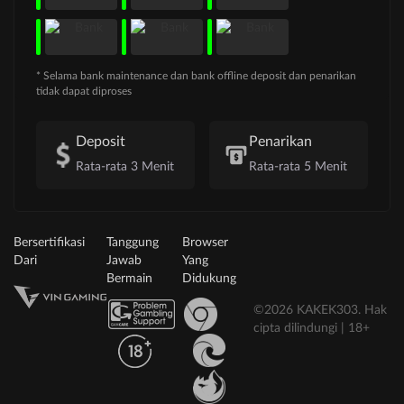
* Selama bank maintenance dan bank offline deposit dan penarikan
tidak dapat diproses
Deposit
Penarikan
Rata-rata 3 Menit
Rata-rata 5 Menit
Bersertifikasi
Tanggung
Browser
Dari
Jawab
Yang
Bermain
Didukung
©2026 KAKEK303. Hak
cipta dilindungi | 18+