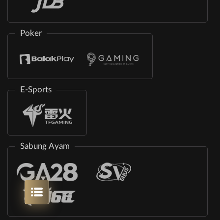
Poker
E-Sports
Sabung Ayam