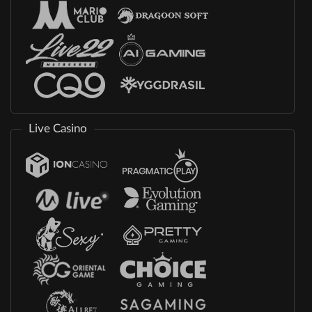
Live Casino