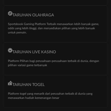
TARUHAN OLAHRAGA
Sportsbook Gaming Platform Terbaik menawarkan lebih banyak game,
odds yang lebih tinggi, dan menyediakan pilihan yang lebih banyak
untuk pemain.
TARUHAN LIVE KASINO
Platform Pilihan bagi perusahaan-perusahaan terbaik di dunia, dengan
pilihan variasi game terbanyak
TARUHAN TOGEL
Platform togel yang menarik dari perusahan terbaik di dunia yang
menawarkan hadiah kemenangan besar