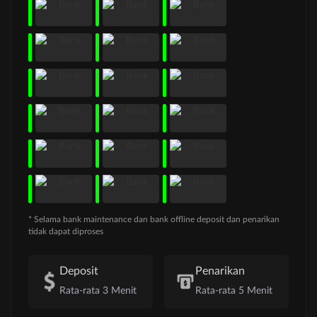
* Selama bank maintenance dan bank offline deposit dan penarikan
tidak dapat diproses
Deposit
Penarikan
Rata-rata 3 Menit
Rata-rata 5 Menit