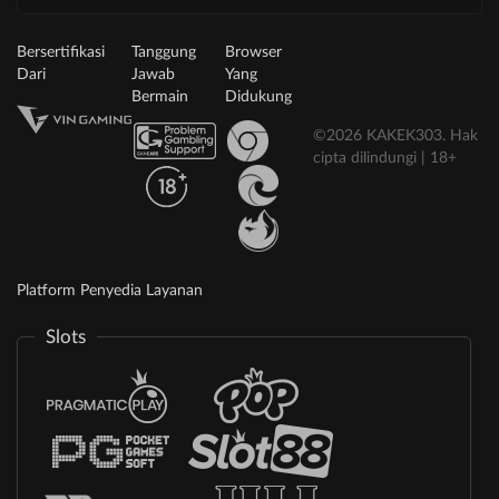
Bersertifikasi
Tanggung
Browser
Dari
Jawab
Yang
Bermain
Didukung
©2026 KAKEK303. Hak
cipta dilindungi | 18+
Platform Penyedia Layanan
Slots