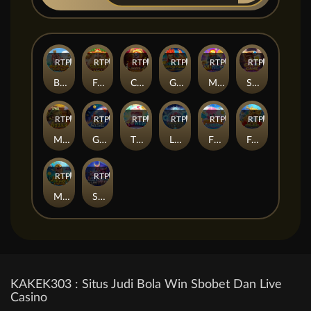
RTP
92%
RTP
82%
RTP
93%
RTP
93%
RTP
79%
RTP
82%
BAO CHUAN FISHING
FA CHAI DOZER
CIRCUS DOZER
Gods Fortune Fishing
MINES
SUPER COLOR GAME
RTP
88%
RTP
87%
RTP
92%
RTP
82%
RTP
86%
RTP
93%
MONEY TREE DOZER
Go Go Rise
TOWER
LIGHTNING BOMB
FIERCE FISHING
FA CHAI FISHING
RTP
81%
RTP
87%
MONKEY KING FISHING
STAR HUNTER
KAKEK303 : Situs Judi Bola Win Sbobet Dan Live
Casino