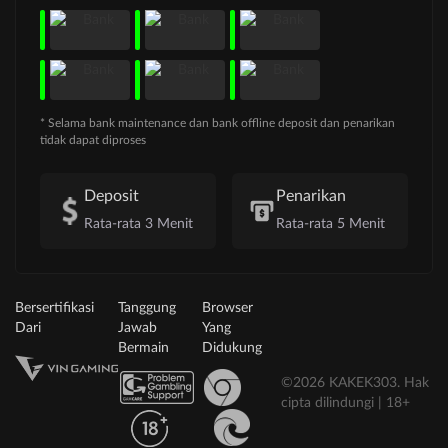
* Selama bank maintenance dan bank offline deposit dan penarikan
tidak dapat diproses
Deposit
Penarikan
Rata-rata 3 Menit
Rata-rata 5 Menit
Bersertifikasi
Tanggung
Browser
Dari
Jawab
Yang
Bermain
Didukung
©2026 KAKEK303. Hak
cipta dilindungi | 18+