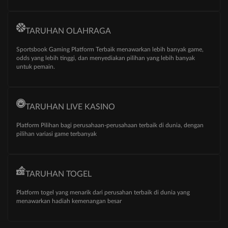
TARUHAN OLAHRAGA
Sportsbook Gaming Platform Terbaik menawarkan lebih banyak game,
odds yang lebih tinggi, dan menyediakan pilihan yang lebih banyak
untuk pemain.
TARUHAN LIVE KASINO
Platform Pilihan bagi perusahaan-perusahaan terbaik di dunia, dengan
pilihan variasi game terbanyak
TARUHAN TOGEL
Platform togel yang menarik dari perusahan terbaik di dunia yang
menawarkan hadiah kemenangan besar