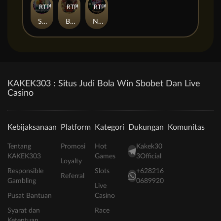
RTP
94%
RTP
93%
RTP
80%
Squid Game 2: Mukunghwa
Buffalo Rush HIGHROLLER
Nexus Gift Delight
KAKEK303 : Situs Judi Bola Win Sbobet Dan Live
Casino
Kebijaksanaan
Platform
Kategori
Dukungan
Komunitas
Tentang
Promosi
Hot
Kakek30
KAKEK303
Games
3Official
Loyalty
Responsible
Slots
+628216
Referral
Gambling
0689920
Live
Pusat Bantuan
Casino
Syarat dan
Race
Ketentuan