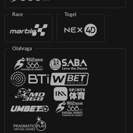
Race
Togel
Olahraga