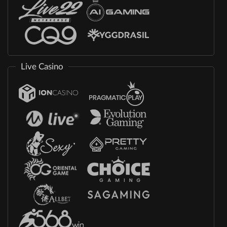
Live Casino