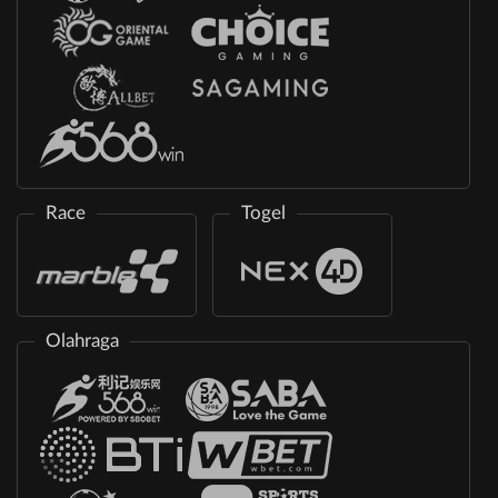
Race
Togel
Olahraga