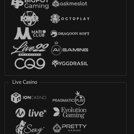
Live Casino