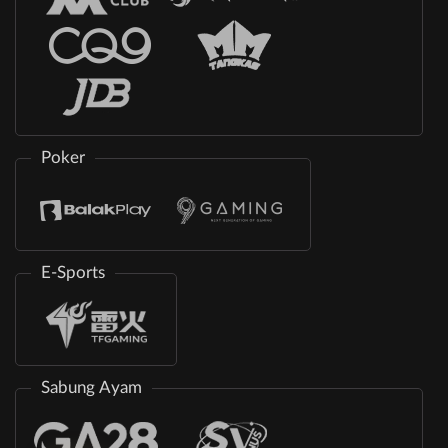
Poker
E-Sports
Sabung Ayam