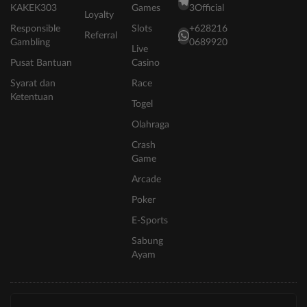
KAKEK303
Games
3Official
Loyalty
Responsible
Slots
+628216
Referral
Gambling
0689920
Live
Pusat Bantuan
Casino
Syarat dan
Race
Ketentuan
Togel
Olahraga
Crash
Game
Arcade
Poker
E-Sports
Sabung
Ayam