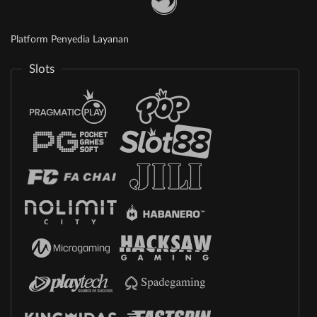
Platform Penyedia Layanan
Slots