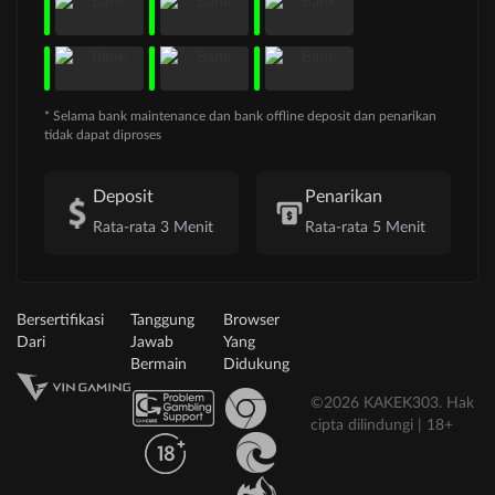
* Selama bank maintenance dan bank offline deposit dan penarikan
tidak dapat diproses
Deposit
Penarikan
Rata-rata 3 Menit
Rata-rata 5 Menit
Bersertifikasi
Tanggung
Browser
Dari
Jawab
Yang
Bermain
Didukung
©2026 KAKEK303. Hak
cipta dilindungi | 18+